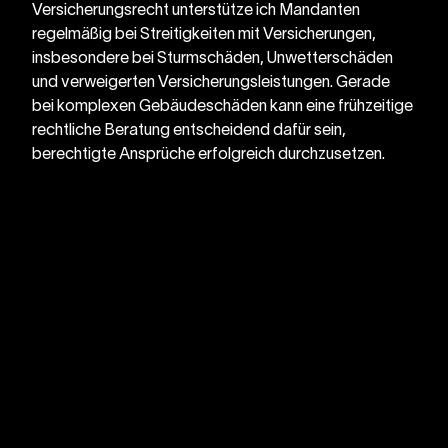
Versicherungsrecht unterstütze ich Mandanten 
regelmäßig bei Streitigkeiten mit Versicherungen, 
insbesondere bei Sturmschäden, Unwetterschäden 
und verweigerten Versicherungsleistungen. Gerade 
bei komplexen Gebäudeschäden kann eine frühzeitige 
rechtliche Beratung entscheidend dafür sein, 
berechtigte Ansprüche erfolgreich durchzusetzen.
←
Griesbacher Rechtsanwalt GmbH
Kolingasse 5/8
1090 Wien
+43 1 20 80 157
office@dgra.at
Versicherungsrecht
Immobilienrecht